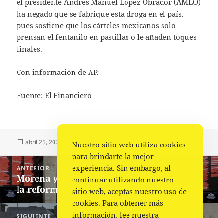
el presidente Andrés Manuel López Obrador (AMLO)
ha negado que se fabrique esta droga en el país,
pues sostiene que los cárteles mexicanos solo
prensan el fentanilo en pastillas o le añaden toques
finales.
Con información de AP.
Fuente: El Financiero
Publicado
Autor
Categorías
abril 25, 2024
Fuente
Nacional
Nuestro sitio web utiliza cookies
el
para brindarte la mejor
Navegación
experiencia. Sin embargo, al
ANTERIOR
de
Morena y aliados aprueban en Diputados
Entrada
continuar utilizando nuestro
entradas
la reforma a la Ley de Amparo
anterior:
sitio web, aceptas nuestro uso de
cookies. Para obtener más
información, lee nuestra
SIGUIENTE