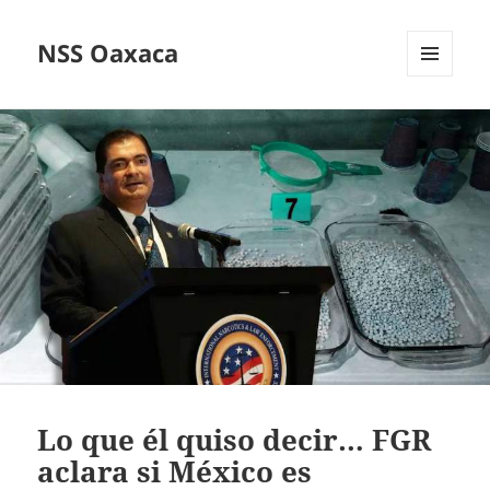
NSS Oaxaca
MENÚ
Y
WIDGETS
Lo que él quiso decir… FGR
aclara si México es