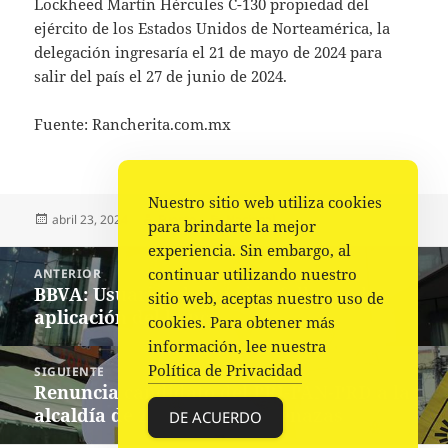
Lockheed Martín Hércules C-130 propiedad del
ejército de los Estados Unidos de Norteamérica, la
delegación ingresaría el 21 de mayo de 2024 para
salir del país el 27 de junio de 2024.
Fuente: Rancherita.com.mx
Nuestro sitio web utiliza cookies
Publicado
Autor
Categorías
abril 23, 2024
Fuente
Nacional
para brindarte la mejor
el
experiencia. Sin embargo, al
Navegación
continuar utilizando nuestro
ANTERIOR
de
BBVA: Usuarios denuncian fallas en la
Entrada
sitio web, aceptas nuestro uso de
entradas
aplicación del banco
anterior:
cookies. Para obtener más
información, lee nuestra
Política de Privacidad
SIGUIENTE
Renuncia candidato del PRI-PAN-PRD a la
Siguiente
alcaldía de Zacapu tras amenazas
entrada:
DE ACUERDO