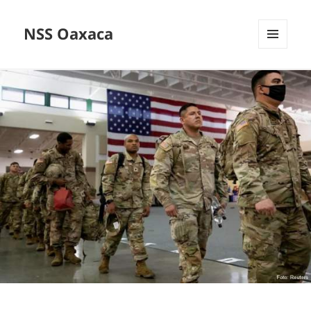
NSS Oaxaca
MENÚ
Y
WIDGETS