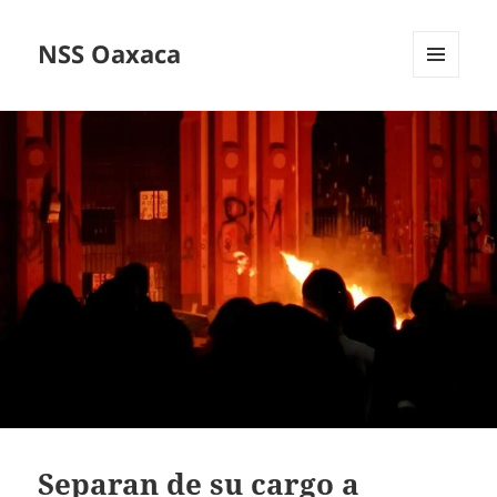
NSS Oaxaca
MENÚ
Y
WIDGETS
Separan de su cargo a