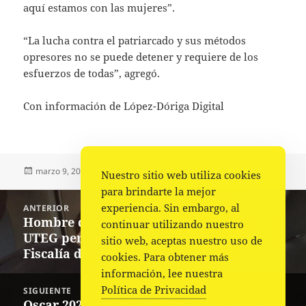
aquí estamos con las mujeres”.
“La lucha contra el patriarcado y sus métodos
opresores no se puede detener y requiere de los
esfuerzos de todas”, agregó.
Con información de López-Dóriga Digital
Publicado
Autor
Categorías
marzo 9, 2024
Fuente
Nacional
Nuestro sitio web utiliza cookies
el
para brindarte la mejor
Navegación
experiencia. Sin embargo, al
ANTERIOR
de
Hombre que asesinó a 2 mujeres en
Entrada
continuar utilizando nuestro
entradas
UTEG pertenecía a grupo de fanatismo:
anterior:
sitio web, aceptas nuestro uso de
Fiscalía de Jalisco
cookies. Para obtener más
información, lee nuestra
Política de Privacidad
SIGUIENTE
Oscar 2024: Esta es la lista completa de
Siguiente