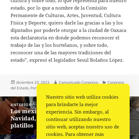
cultura y sobre todo, lo que representa para nuestro
estado, por lo que a nombre de la Comisión
Permanente de Culturas, Artes, Juventud, Cultura
Física y Deporte, quiero darle las gracias a las y los
diputados por poderle otorgar a la ciudad de Oaxaca
esta declaratoria en donde podemos reconocer el
trabajo de las y los hortelanos, y sobre todo,
reconocer una de las mayores tradiciones del
estado”, expresó el legislador Sesul Bolaños López.
Publicado
Autor
Categorías
diciembre 23, 2023
Comunicado Congreso
Congreso
el
del Estado
,
Portada
Nuestro sitio web utiliza cookies
Navegación
para brindarte la mejor
ANTERIOR
de
Los mexicanos cenarán más caro en
Entrada
experiencia. Sin embargo, al
entradas
Navidad, pero no sacrificarán sus
anterior:
continuar utilizando nuestro
platillos
sitio web, aceptas nuestro uso de
cookies. Para obtener más