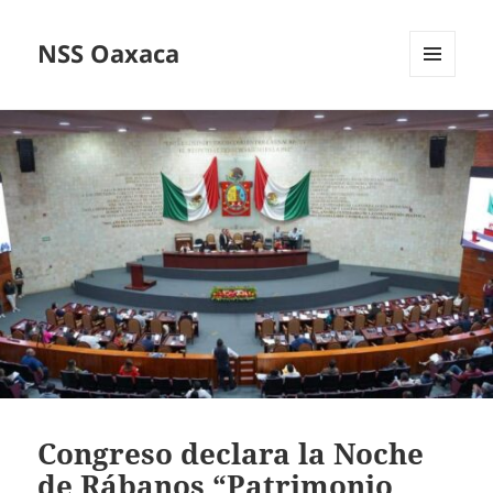
NSS Oaxaca
MENÚ
Y
WIDGETS
Congreso declara la Noche
de Rábanos “Patrimonio