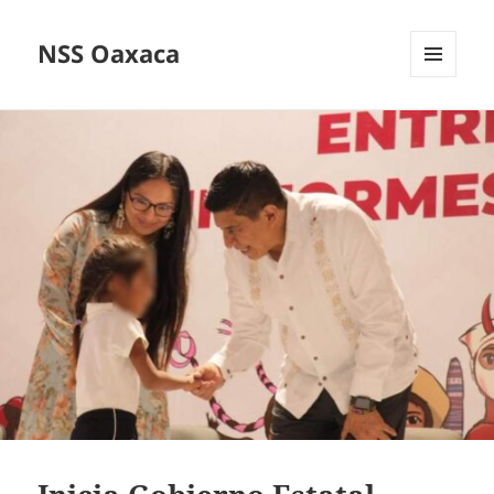
NSS Oaxaca
MENÚ
Y
WIDGETS