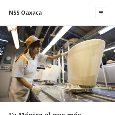
NSS Oaxaca
MENÚ
Y
WIDGETS