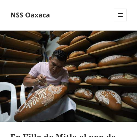
NSS Oaxaca
MENÚ
Y
WIDGETS