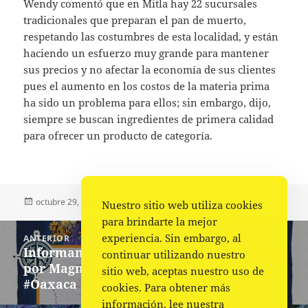
Wendy comentó que en Mitla hay 22 sucursales
tradicionales que preparan el pan de muerto,
respetando las costumbres de esta localidad, y están
haciendo un esfuerzo muy grande para mantener
sus precios y no afectar la economía de sus clientes
pues el aumento en los costos de la materia prima
ha sido un problema para ellos; sin embargo, dijo,
siempre se buscan ingredientes de primera calidad
para ofrecer un producto de categoría.
Publicado
Autor
Categorías
octubre 29, 2023
Fuente
Estado
,
Portada
Nuestro sitio web utiliza cookies
el
para brindarte la mejor
Navegación
experiencia. Sin embargo, al
ANTERIOR
de
Informan sobre recorrido y vías alternas
Entrada
continuar utilizando nuestro
entradas
por Magna Comparsa en la ciudad de
anterior:
sitio web, aceptas nuestro uso de
#Oaxaca
cookies. Para obtener más
información, lee nuestra