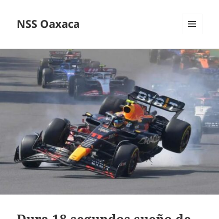
NSS Oaxaca
MENÚ
Y
WIDGETS