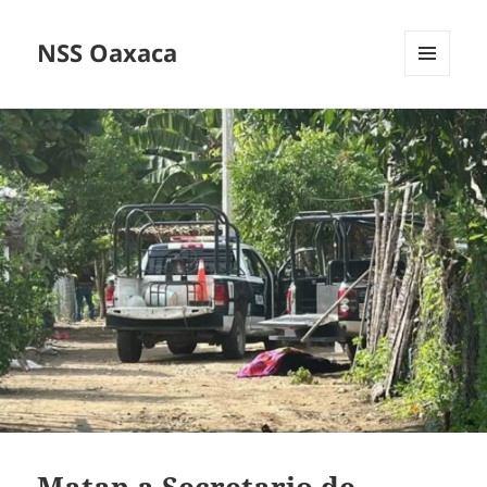
NSS Oaxaca
MENÚ
Y
WIDGETS