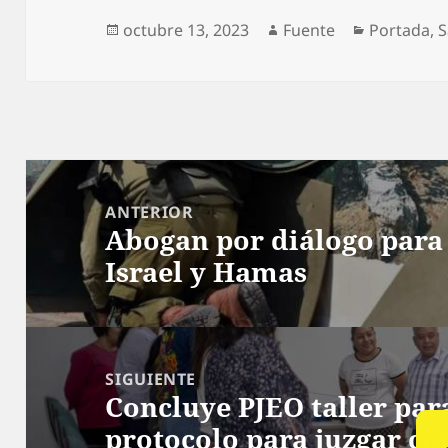
Publicado
Autor
Categoría
octubre 13, 2023
Fuente
Portada
,
S
el
Navegación
de
ANTERIOR
Abogan por diálogo para 
entradas
Entrada
Israel y Hamas
anterior:
SIGUIENTE
Concluye PJEO taller para
Siguiente
protocolo para juzgar co
entrada: