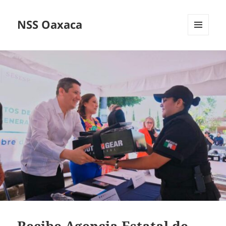
NSS Oaxaca
MENÚ
Y
WIDGETS