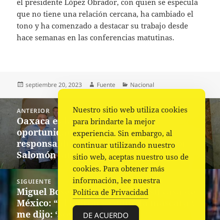
el presidente López Obrador, con quien se especula
que no tiene una relación cercana, ha cambiado el
tono y ha comenzado a destacar su trabajo desde
hace semanas en las conferencias matutinas.
Publicado
Autor
Categorías
septiembre 20, 2023
Fuente
Nacional
el
Navegación
Nuestro sitio web utiliza cookies
ANTERIOR
de
Oaxaca es la nueva tierra de las
Entrada
para brindarte la mejor
entradas
oportunidades para la inversión
anterior:
experiencia. Sin embargo, al
responsable e incluyente: Gobernador
continuar utilizando nuestro
Salomón Jara
sitio web, aceptas nuestro uso de
cookies. Para obtener más
información, lee nuestra
SIGUIENTE
Miguel Bosé, sobre el asalto a su casa de
Siguiente
Política de Privacidad
México: “El ladrón se quitó la máscara y
entrada:
me dijo: ‘Soy tu fan”
DE ACUERDO