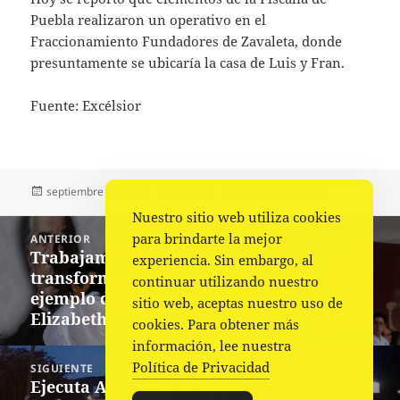
Puebla realizaron un operativo en el
Fraccionamiento Fundadores de Zavaleta, donde
presuntamente se ubicaría la casa de Luis y Fran.
Fuente: Excélsior
Publicado
Autor
Categorías
septiembre 14, 2023
Fuente
Nacional
,
Portada
el
Nuestro sitio web utiliza cookies
Navegación
para brindarte la mejor
ANTERIOR
de
Trabajamos por la grandeza y
Entrada
experiencia. Sin embargo, al
entradas
transformación de Oaxaca siguiendo el
anterior:
continuar utilizando nuestro
ejemplo de nuestros héroes y heroínas:
sitio web, aceptas nuestro uso de
Elizabeth Álvarez
cookies. Para obtener más
información, lee nuestra
Política de Privacidad
SIGUIENTE
Ejecuta AEI cateo en Cuyamecalco; en el
Siguiente