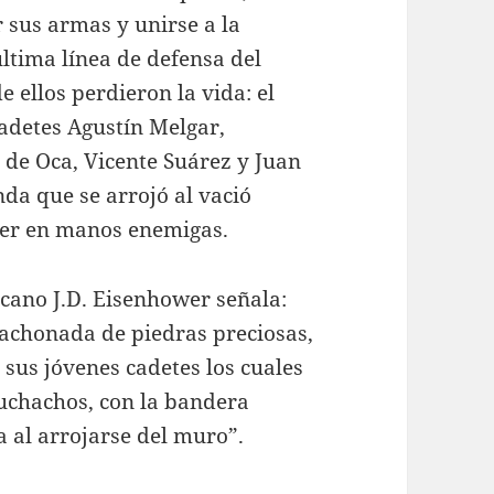
 sus armas y unirse a la
última línea de defensa del
de ellos perdieron la vida: el
cadetes Agustín Melgar,
de Oca, Vicente Suárez y Juan
nda que se arrojó al vació
aer en manos enemigas.
icano J.D. Eisenhower señala:
tachonada de piedras preciosas,
 sus jóvenes cadetes los cuales
uchachos, con la bandera
a al arrojarse del muro”.