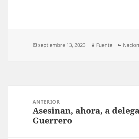
Publicado
Autor
Catego
septiembre 13, 2023
Fuente
Nacion
el
Navegación
de
ANTERIOR
Asesinan, ahora, a deleg
entradas
Entrada
Guerrero
anterior: