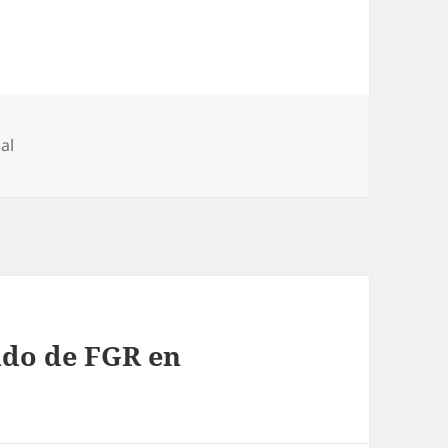
rías
al
ado de FGR en