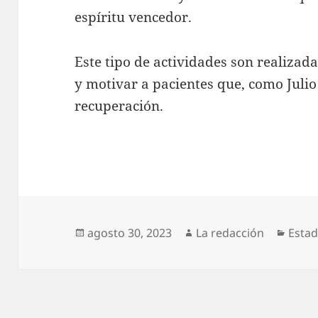
espíritu vencedor.
Este tipo de actividades son realizada
y motivar a pacientes que, como Julio
recuperación.
Publicado
Autor
Categ
agosto 30, 2023
La redacción
Esta
el