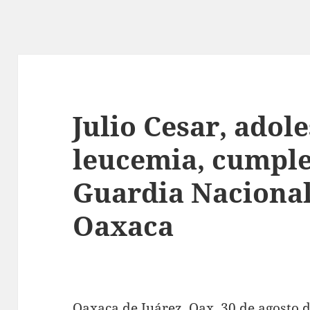
Julio Cesar, adol
leucemia, cumpl
Guardia Nacional
Oaxaca
Oaxaca de Juárez, Oax. 30 de agosto d