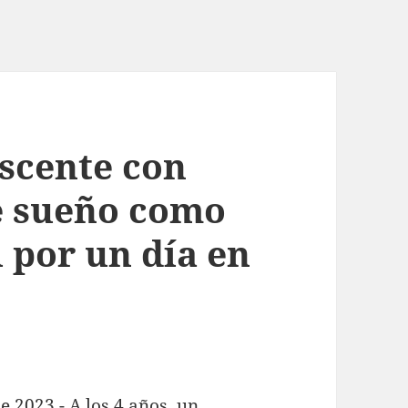
escente con
e sueño como
 por un día en
e 2023.- A los 4 años, un