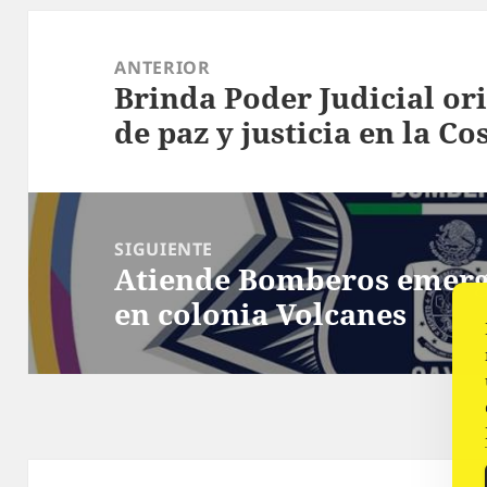
Navegación
de
ANTERIOR
Brinda Poder Judicial or
entradas
Entrada
de paz y justicia en la Co
anterior:
SIGUIENTE
Atiende Bomberos emerg
Siguiente
en colonia Volcanes
entrada: