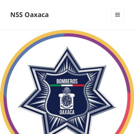
NSS Oaxaca
MENÚ
Y
WIDGETS