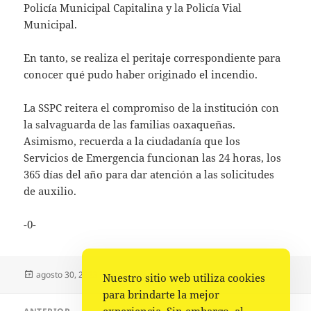
Policía Municipal Capitalina y la Policía Vial
Municipal.
En tanto, se realiza el peritaje correspondiente para
conocer qué pudo haber originado el incendio.
La SSPC reitera el compromiso de la institución con
la salvaguarda de las familias oaxaqueñas.
Asimismo, recuerda a la ciudadanía que los
Servicios de Emergencia funcionan las 24 horas, los
365 días del año para dar atención a las solicitudes
de auxilio.
-0-
Publicado
Autor
Categorías
agosto 30, 2023
La redacción
Estado
,
Portada
Nuestro sitio web utiliza cookies
el
para brindarte la mejor
Navegación