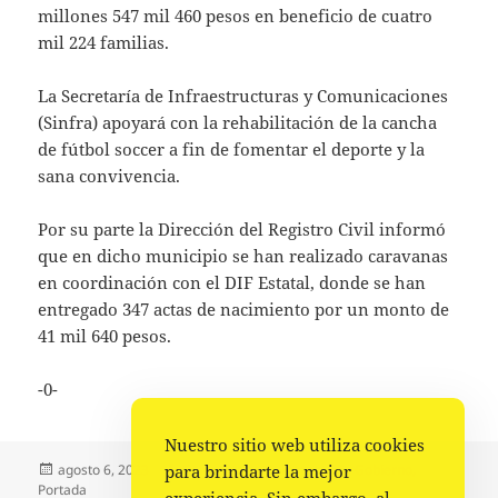
millones 547 mil 460 pesos en beneficio de cuatro
mil 224 familias.
La Secretaría de Infraestructuras y Comunicaciones
(Sinfra) apoyará con la rehabilitación de la cancha
de fútbol soccer a fin de fomentar el deporte y la
sana convivencia.
Por su parte la Dirección del Registro Civil informó
que en dicho municipio se han realizado caravanas
en coordinación con el DIF Estatal, donde se han
entregado 347 actas de nacimiento por un monto de
41 mil 640 pesos.
-0-
Nuestro sitio web utiliza cookies
Publicado
Autor
Categorías
para brindarte la mejor
agosto 6, 2023
Comunicado Gobierno
Gobierno
,
el
Portada