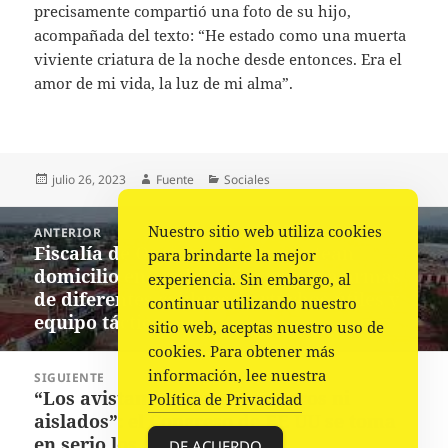
precisamente compartió una foto de su hijo,
acompañada del texto: “He estado como una muerta
viviente criatura de la noche desde entonces. Era el
amor de mi vida, la luz de mi alma”.
Publicado
Autor
Categorías
julio 26, 2023
Fuente
Sociales
el
Navegación
Nuestro sitio web utiliza cookies
ANTERIOR
de
Fiscalía de Oaxaca y Sedena catean
Entrada
para brindarte la mejor
entradas
domicilio en Miahuatlán, asegura armas
anterior:
experiencia. Sin embargo, al
de diferentes calibres, cartuchos útiles y
continuar utilizando nuestro
equipo táctico
sitio web, aceptas nuestro uso de
cookies. Para obtener más
información, lee nuestra
SIGUIENTE
“Los avistamientos no son raros ni
Siguiente
Política de Privacidad
aislados”: el Congreso de EE UU se toma
entrada:
en serio los ovnis
DE ACUERDO