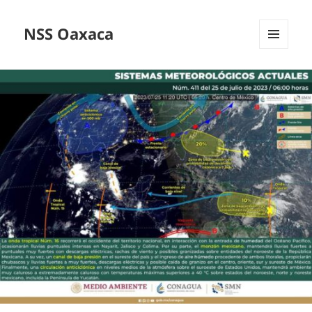
NSS Oaxaca
MENÚ
Y
WIDGETS