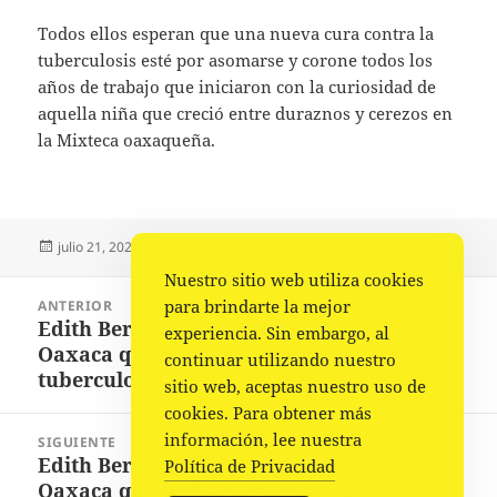
Todos ellos esperan que una nueva cura contra la
tuberculosis esté por asomarse y corone todos los
años de trabajo que iniciaron con la curiosidad de
aquella niña que creció entre duraznos y cerezos en
la Mixteca oaxaqueña.
Publicado
Autor
Categorías
julio 21, 2023
Fuente
Destacadas
,
Estado
,
Portada
el
Nuestro sitio web utiliza cookies
Navegación
para brindarte la mejor
ANTERIOR
de
Edith Bernabé, la joven científica de
Entrada
experiencia. Sin embargo, al
entradas
Oaxaca que lucha para curar la
anterior:
continuar utilizando nuestro
tuberculosis
sitio web, aceptas nuestro uso de
cookies. Para obtener más
información, lee nuestra
SIGUIENTE
Edith Bernabé, la joven científica de
Siguiente
Política de Privacidad
Oaxaca que lucha para curar la
entrada: