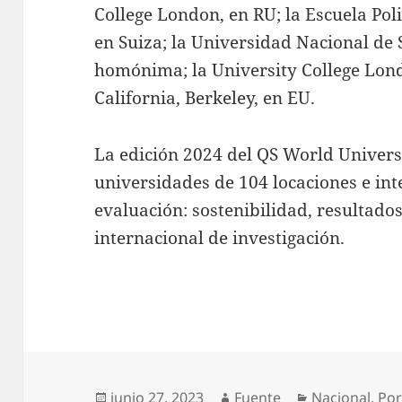
College London, en RU; la Escuela Pol
en Suiza; la Universidad Nacional de 
homónima; la University College Lond
California, Berkeley, en EU.
La edición 2024 del QS World Univers
universidades de 104 locaciones e int
evaluación: sostenibilidad, resultado
internacional de investigación.
Publicado
Autor
Categorías
junio 27, 2023
Fuente
Nacional
,
Por