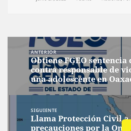
el
Navegación
de
ANTERIOR
Obtiene FGEO sentencia d
entradas
Entrada
contra responsable de vi
anterior:
una adolescente en Oaxa
SIGUIENTE
Llama Protección Civil a
Siguiente
precauciones por la Onda
entrada: