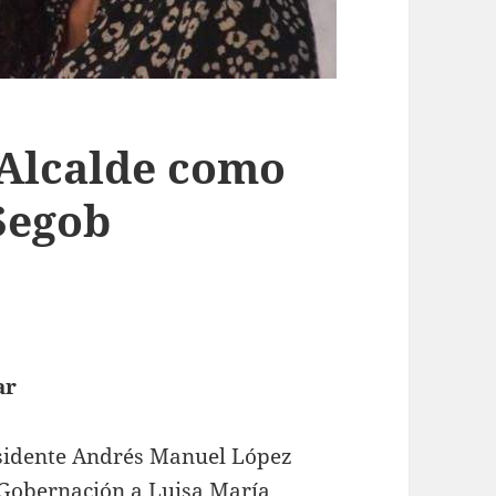
Alcalde como
Segob
ar
residente Andrés Manuel López
Gobernación a Luisa María