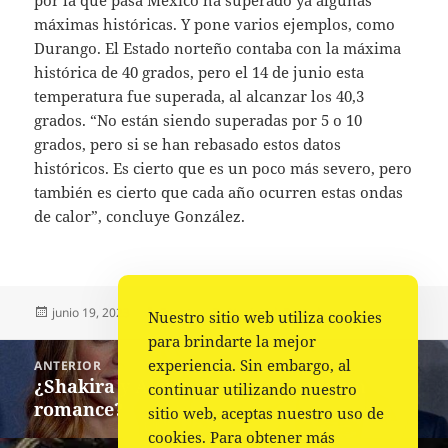
máximas históricas. Y pone varios ejemplos, como
Durango. El Estado norteño contaba con la máxima
histórica de 40 grados, pero el 14 de junio esta
temperatura fue superada, al alcanzar los 40,3
grados. “No están siendo superadas por 5 o 10
grados, pero si se han rebasado estos datos
históricos. Es cierto que es un poco más severo, pero
también es cierto que cada año ocurren estas ondas
de calor”, concluye González.
Publicado
Autor
Categorías
junio 19, 2023
Fuente
Nacional
,
Portada
Nuestro sitio web utiliza cookies
el
para brindarte la mejor
Navegación
experiencia. Sin embargo, al
ANTERIOR
de
¿Shakira y Alejandro Sanz tienen un
Entrada
continuar utilizando nuestro
entradas
romance?
anterior:
sitio web, aceptas nuestro uso de
cookies. Para obtener más