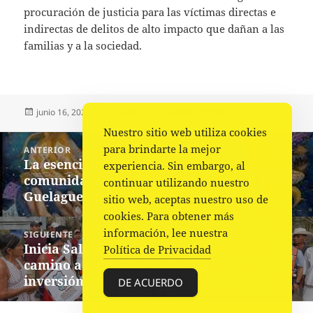
procuración de justicia para las víctimas directas e
indirectas de delitos de alto impacto que dañan a las
familias y a la sociedad.
Publicado
Autor
Categorías
junio 16, 2023
Fuente
Policiaca
,
Portada
el
Nuestro sitio web utiliza cookies
Navegación
para brindarte la mejor
ANTERIOR
de
La esencia popular de los pueblos y
Entrada
experiencia. Sin embargo, al
entradas
comunidades de Oaxaca presente en la
anterior:
continuar utilizando nuestro
Guelaguetza 2023
sitio web, aceptas nuestro uso de
cookies. Para obtener más
información, lee nuestra
SIGUIENTE
Inicia Salomón Jara pavimentación del
Siguiente
Política de Privacidad
camino a Santa María Jicaltepec con
entrada:
inversión de 17.6 mdp
DE ACUERDO