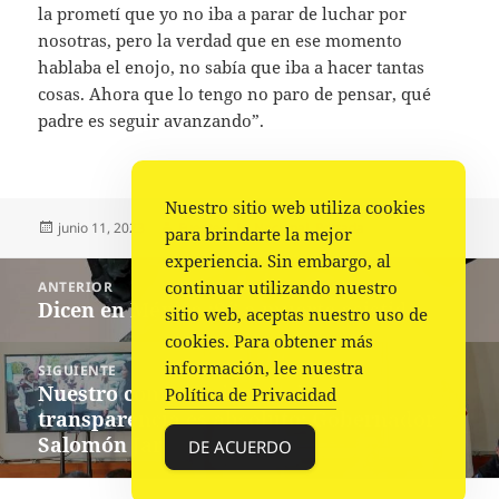
la prometí que yo no iba a parar de luchar por
nosotras, pero la verdad que en ese momento
hablaba el enojo, no sabía que iba a hacer tantas
cosas. Ahora que lo tengo no paro de pensar, qué
padre es seguir avanzando”.
Nuestro sitio web utiliza cookies
Publicado
Autor
Categorías
junio 11, 2023
Fuente
Nacional
,
Portada
para brindarte la mejor
el
experiencia. Sin embargo, al
Navegación
continuar utilizando nuestro
ANTERIOR
de
Dicen en México ‘Sí’ a muerte asistida
Entrada
sitio web, aceptas nuestro uso de
entradas
anterior:
cookies. Para obtener más
información, lee nuestra
SIGUIENTE
Nuestro compromiso con la
Siguiente
Política de Privacidad
transparencia es absoluto: Gobernador
entrada:
Salomón Jara
DE ACUERDO