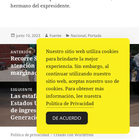
hermano del expresidente.
Publicado
Autor
Categorías
junio 10, 2023
Fuente
Nacional
,
Portada
el
Navegación
Nuestro sitio web utiliza cookies
ANTERIOR
de
Recorre Salomón Jara municipios de
Entrada
para brindarte la mejor
entradas
atención prioritaria para abatir la
anterior:
experiencia. Sin embargo, al
marginación e impulsar el desarrollo
continuar utilizando nuestro
sitio web, aceptas nuestro uso de
cookies. Para obtener más
SIGUIENTE
Las estafas telefónicas a turistas de
información, lee nuestra
Siguiente
Estados Unidos, una “importante fuente
Política de Privacidad
entrada:
de ingresos” para el Cartel Jalisco Nueva
Generación
DE ACUERDO
Política de privacidad
Creado con WordPress