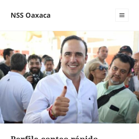
NSS Oaxaca
MENÚ
Y
WIDGETS