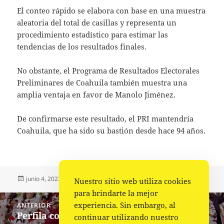
El conteo rápido se elabora con base en una muestra
aleatoria del total de casillas y representa un
procedimiento estadístico para estimar las
tendencias de los resultados finales.
No obstante, el Programa de Resultados Electorales
Preliminares de Coahuila también muestra una
amplia ventaja en favor de Manolo Jiménez.
De confirmarse este resultado, el PRI mantendría
Coahuila, que ha sido su bastión desde hace 94 años.
Publicado
Autor
Categorías
junio 4, 2023
Fuente
Política
Nuestro sitio web utiliza cookies
el
para brindarte la mejor
Navegación
experiencia. Sin embargo, al
ANTERIOR
de
Perfila conteo rápido triunfo de Delfina
Entrada
continuar utilizando nuestro
entradas