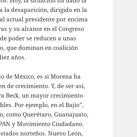
os. Hoy, la situación ha dado la
 la desaparición, dirigido en la
l actual presidente por encima
s y su alcance en el Congreso
s de poder se reducen a unas
co, que dominan en coalición
diez años.
do de México, es si Morena ha
n de crecimiento. Y, de ser así,
ra Beck, un mayor crecimiento
bles. Por ejemplo, en el Bajío”,
tro, como Querétaro, Guanajuato,
l PAN y Movimiento Ciudadano.
estados norteños. Nuevo León,