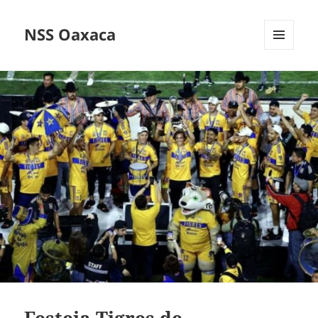
NSS Oaxaca
MENÚ
Y
WIDGETS