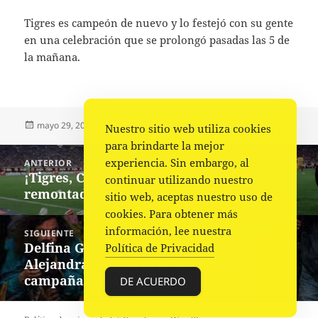
Tigres es campeón de nuevo y lo festejó con su gente
en una celebración que se prolongó pasadas las 5 de
la mañana.
Publicado
Autor
Categorías
mayo 29, 2023
Fuente
Deportes
Nuestro sitio web utiliza cookies
el
para brindarte la mejor
Navegación
experiencia. Sin embargo, al
ANTERIOR
de
¡Tigres, Campeón! Logran la octava con
Entrada
continuar utilizando nuestro
entradas
remontada
anterior:
sitio web, aceptas nuestro uso de
cookies. Para obtener más
información, lee nuestra
SIGUIENTE
Delfina Gómez mantiene la ventaja sobre
Siguiente
Política de Privacidad
Alejandra del Moral en la recta final de la
entrada:
campaña por el Estado de México
DE ACUERDO