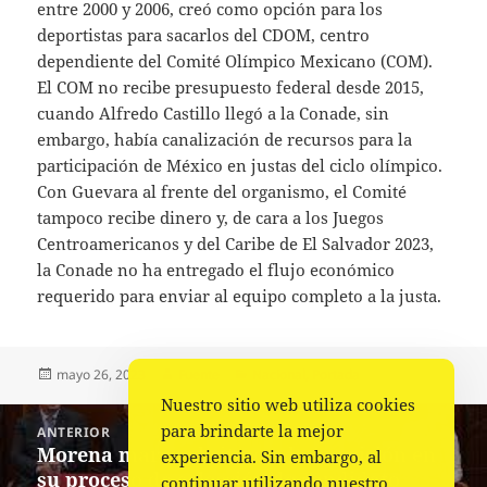
entre 2000 y 2006, creó como opción para los
deportistas para sacarlos del CDOM, centro
dependiente del Comité Olímpico Mexicano (COM).
El COM no recibe presupuesto federal desde 2015,
cuando Alfredo Castillo llegó a la Conade, sin
embargo, había canalización de recursos para la
participación de México en justas del ciclo olímpico.
Con Guevara al frente del organismo, el Comité
tampoco recibe dinero y, de cara a los Juegos
Centroamericanos y del Caribe de El Salvador 2023,
la Conade no ha entregado el flujo económico
requerido para enviar al equipo completo a la justa.
Publicado
Autor
Categorías
mayo 26, 2023
Fuente
Nacional
,
Portada
el
Nuestro sitio web utiliza cookies
Navegación
para brindarte la mejor
ANTERIOR
de
Morena marca el ritmo a la oposición en
Entrada
experiencia. Sin embargo, al
entradas
su proceso de selección de candidato
anterior:
continuar utilizando nuestro