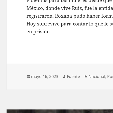
violentos para las mujeres desde que s
México, donde vive Ruiz, fue la enti
registraron. Roxana pudo haber forma
Hoy sobrevive para contar lo que le s
en prisión.
Publicado
Autor
Categorías
mayo 16, 2023
Fuente
Nacional
,
Po
el