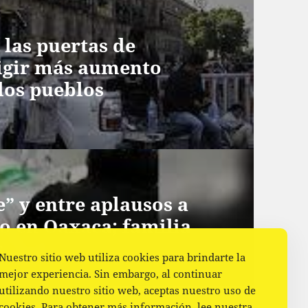
 las puertas de
xigir más aumento
 los pueblos
” y entre aplausos a
o en Oaxaca; familia
s
Nuestro sitio web utiliza cookies para brindarte la
mejor experiencia. Sin embargo, al continuar
utilizando nuestro sitio web, aceptas nuestro uso de
cookies. Para obtener más información, lee nuestra