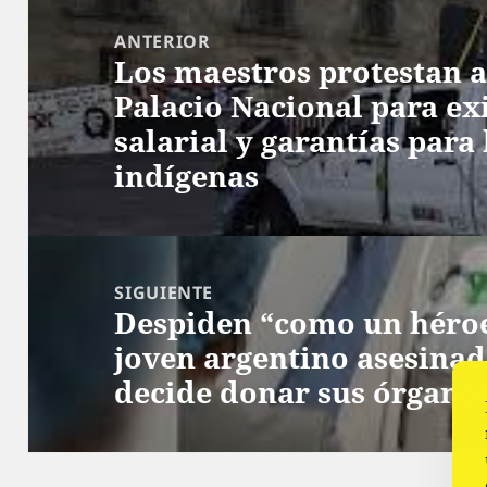
Navegación
de
ANTERIOR
Los maestros protestan a
entradas
Entrada
Palacio Nacional para e
anterior:
salarial y garantías para
indígenas
SIGUIENTE
Despiden “como un héroe
Siguiente
joven argentino asesinad
entrada:
decide donar sus órgano