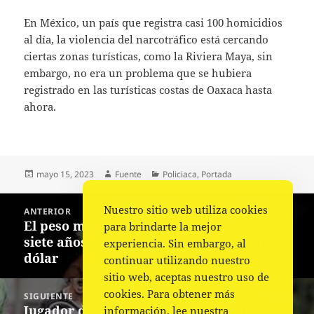
En México, un país que registra casi 100 homicidios
al día, la violencia del narcotráfico está cercando
ciertas zonas turísticas, como la Riviera Maya, sin
embargo, no era un problema que se hubiera
registrado en las turísticas costas de Oaxaca hasta
ahora.
Publicado
Autor
Categorías
mayo 15, 2023
Fuente
Policiaca
,
Portada
el
Navegación
Nuestro sitio web utiliza cookies
ANTERIOR
de
El peso mexicano rompe su récord de
Entrada
para brindarte la mejor
entradas
siete años y cotiza en 17,42 unidades por
anterior:
experiencia. Sin embargo, al
dólar
continuar utilizando nuestro
sitio web, aceptas nuestro uso de
cookies. Para obtener más
SIGUIENTE
Jugador de rugby, fanático del skate; así
información, lee nuestra
Siguiente