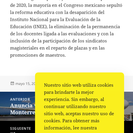
de 2020, la mayoría en el Congreso mexicano sepultó
la reforma educativa con la desaparición del
Instituto Nacional para la Evaluación de la
Educación (INEE), la eliminación de la permanencia
de los docentes ligada a las evaluaciones y con la
inclusión de la participación de los sindicatos
magisteriales en el reparto de plazas y en las
promociones de maestros.
Publicado
Autor
Categorías
mayo 15, 2023
Fuente
Nacional
,
Portada
Nuestro sitio web utiliza cookies
el
para brindarte la mejor
Navegación
experiencia. Sin embargo, al
ANTERIOR
de
Anuncia viva Aerobus su nueva ruta
Entrada
continuar utilizando nuestro
entradas
Monterrey – Puerto Escondido
anterior:
sitio web, aceptas nuestro uso de
cookies. Para obtener más
información, lee nuestra
SIGUIENTE