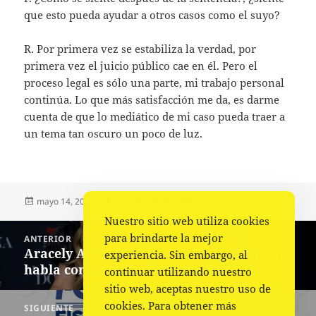
que esto pueda ayudar a otros casos como el suyo?
R. Por primera vez se estabiliza la verdad, por
primera vez el juicio público cae en él. Pero el
proceso legal es sólo una parte, mi trabajo personal
continúa. Lo que más satisfacción me da, es darme
cuenta de que lo mediático de mi caso pueda traer a
un tema tan oscuro un poco de luz.
Publicado
Autor
Categorías
mayo 14, 2023
Fuente
Sociales
el
Nuestro sitio web utiliza cookies
Navegación
para brindarte la mejor
ANTERIOR
de
Aracely Arámbula asegura que Luismi no
Entrada
experiencia. Sin embargo, al
entradas
habla con sus hijos
anterior:
continuar utilizando nuestro
sitio web, aceptas nuestro uso de
cookies. Para obtener más
SIGUIENTE