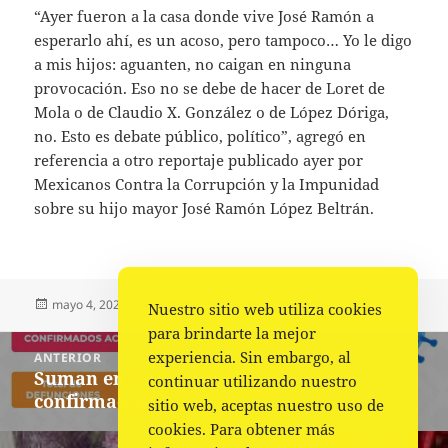
“Ayer fueron a la casa donde vive José Ramón a
esperarlo ahí, es un acoso, pero tampoco… Yo le digo
a mis hijos: aguanten, no caigan en ninguna
provocación. Eso no se debe de hacer de Loret de
Mola o de Claudio X. González o de López Dóriga,
no. Esto es debate público, político”, agregó en
referencia a otro reportaje publicado ayer por
Mexicanos Contra la Corrupción y la Impunidad
sobre su hijo mayor José Ramón López Beltrán.
Publicado
Autor
Categorías
mayo 4, 2023
Fuente
Nacional
,
Portada
Nuestro sitio web utiliza cookies
el
para brindarte la mejor
Navegación
experiencia. Sin embargo, al
ANTERIOR
de
Suman en Oaxaca 308 casos nuevos
Entrada
continuar utilizando nuestro
entradas
confirmados de COVID-19
anterior:
sitio web, aceptas nuestro uso de
cookies. Para obtener más