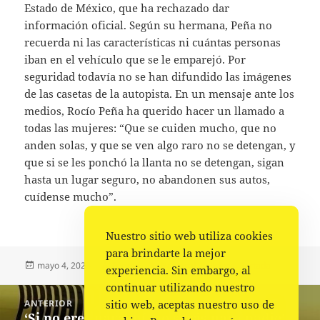
Estado de México, que ha rechazado dar
información oficial. Según su hermana, Peña no
recuerda ni las características ni cuántas personas
iban en el vehículo que se le emparejó. Por
seguridad todavía no se han difundido las imágenes
de las casetas de la autopista. En un mensaje ante los
medios, Rocío Peña ha querido hacer un llamado a
todas las mujeres: “Que se cuiden mucho, que no
anden solas, y que se ven algo raro no se detengan, y
que si se les ponchó la llanta no se detengan, sigan
hasta un lugar seguro, no abandonen sus autos,
cuídense mucho”.
Nuestro sitio web utiliza cookies
para brindarte la mejor
Publicado
Autor
Categorías
mayo 4, 2023
Fuente
Nacional
,
Policiaca
,
Portada
experiencia. Sin embargo, al
el
continuar utilizando nuestro
Navegación
sitio web, aceptas nuestro uso de
ANTERIOR
de
‘Si no eres para mí, no serás para nadie’
Entrada