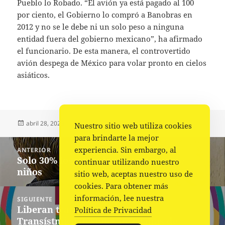
Pueblo lo Robado. “El avión ya está pagado al 100
por ciento, el Gobierno lo compró a Banobras en
2012 y no se le debe ni un solo peso a ninguna
entidad fuera del gobierno mexicano”, ha afirmado
el funcionario. De esta manera, el controvertido
avión despega de México para volar pronto en cielos
asiáticos.
Publicado
Autor
Categorías
abril 28, 2023
Fuente
Nacional
,
Portada
Nuestro sitio web utiliza cookies
el
para brindarte la mejor
Navegación
experiencia. Sin embargo, al
ANTERIOR
de
Solo 30% logra ser lo que soñaron de
Entrada
continuar utilizando nuestro
entradas
niños
anterior:
sitio web, aceptas nuestro uso de
cookies. Para obtener más
información, lee nuestra
SIGUIENTE
Liberan trabajos del Corredor
Siguiente
Política de Privacidad
Transístmico después de 60 días de
entrada: