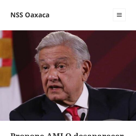
NSS Oaxaca
MENÚ
Y
WIDGETS