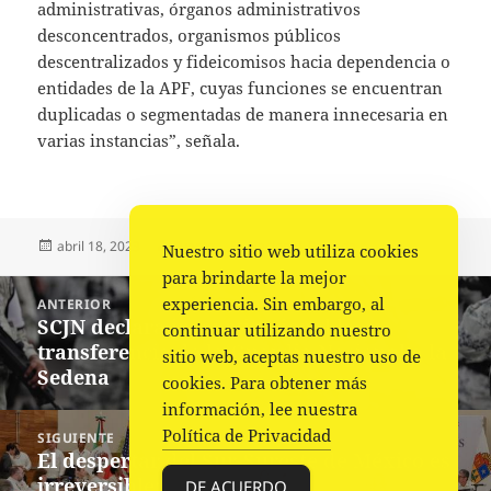
administrativas, órganos administrativos
desconcentrados, organismos públicos
descentralizados y fideicomisos hacia dependencia o
entidades de la APF, cuyas funciones se encuentran
duplicadas o segmentadas de manera innecesaria en
varias instancias”, señala.
Publicado
Autor
Categorías
abril 18, 2023
Fuente
Nacional
,
Portada
Nuestro sitio web utiliza cookies
el
para brindarte la mejor
Navegación
experiencia. Sin embargo, al
ANTERIOR
de
SCJN declara inconstitucional la
Entrada
continuar utilizando nuestro
entradas
transferencia de la Guardia Nacional a la
anterior:
sitio web, aceptas nuestro uso de
Sedena
cookies. Para obtener más
información, lee nuestra
Política de Privacidad
SIGUIENTE
El despertar del Sur-Sureste de México es
Siguiente
irreversible: Salomón Jara
entrada:
DE ACUERDO