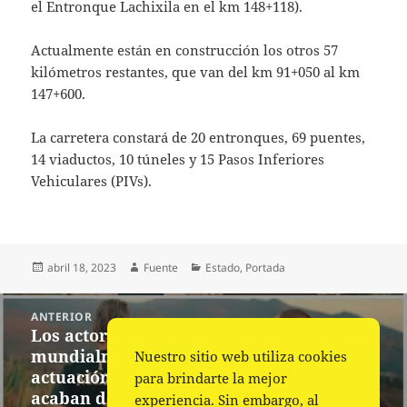
el Entronque Lachixila en el km 148+118).
Actualmente están en construcción los otros 57
kilómetros restantes, que van del km 91+050 al km
147+600.
La carretera constará de 20 entronques, 69 puentes,
14 viaductos, 10 túneles y 15 Pasos Inferiores
Vehiculares (PIVs).
Publicado
Autor
Categorías
abril 18, 2023
Fuente
Estado
,
Portada
el
Navegación
ANTERIOR
de
Los actores Aaron Paul y Bryan Cranston,
Entrada
entradas
mundialmente conocidos por su
Nuestro sitio web utiliza cookies
anterior:
actuación en la serie “Breaking Bad”
para brindarte la mejor
acaban de sacar una línea de ropa de su
experiencia. Sin embargo, al