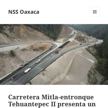
NSS Oaxaca
MENÚ
Y
WIDGETS
Carretera Mitla-entronque
Tehuantepec II presenta un