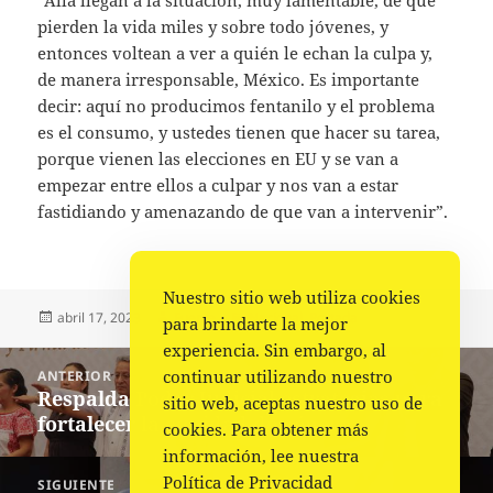
“Allá llegan a la situación, muy lamentable, de que
pierden la vida miles y sobre todo jóvenes, y
entonces voltean a ver a quién le echan la culpa y,
de manera irresponsable, México. Es importante
decir: aquí no producimos fentanilo y el problema
es el consumo, y ustedes tienen que hacer su tarea,
porque vienen las elecciones en EU y se van a
empezar entre ellos a culpar y nos van a estar
fastidiando y amenazando de que van a intervenir”.
Nuestro sitio web utiliza cookies
Publicado
Autor
Categorías
abril 17, 2023
Fuente
Nacional
,
Portada
para brindarte la mejor
el
experiencia. Sin embargo, al
Navegación
continuar utilizando nuestro
ANTERIOR
de
Respalda Poder Judicial estrategias para
Entrada
sitio web, aceptas nuestro uso de
entradas
fortalecer la equidad de género
anterior:
cookies. Para obtener más
información, lee nuestra
Política de Privacidad
SIGUIENTE