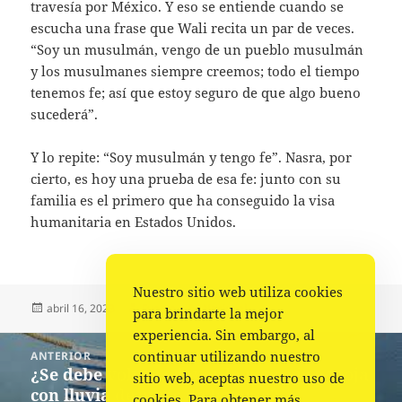
travesía por México. Y eso se entiende cuando se
escucha una frase que Wali recita un par de veces.
“Soy un musulmán, vengo de un pueblo musulmán
y los musulmanes siempre creemos; todo el tiempo
tenemos fe; así que estoy seguro de que algo bueno
sucederá”.
Y lo repite: “Soy musulmán y tengo fe”. Nasra, por
cierto, es hoy una prueba de esa fe: junto con su
familia es el primero que ha conseguido la visa
humanitaria en Estados Unidos.
Nuestro sitio web utiliza cookies
Publicado
Autor
Categorías
abril 16, 2023
Fuente
Nacional
para brindarte la mejor
el
experiencia. Sin embargo, al
Navegación
continuar utilizando nuestro
ANTERIOR
de
¿Se debe volver a lavar la ropa si se moja
Entrada
sitio web, aceptas nuestro uso de
entradas
con lluvia después de lavarse?
anterior:
cookies. Para obtener más