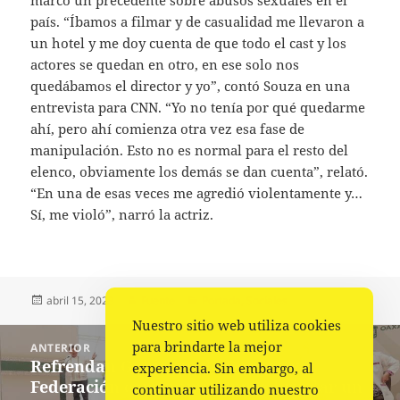
país. “Íbamos a filmar y de casualidad me llevaron a
un hotel y me doy cuenta de que todo el cast y los
actores se quedan en otro, en ese solo nos
quedábamos el director y yo”, contó Souza en una
entrevista para CNN. “Yo no tenía por qué quedarme
ahí, pero ahí comienza otra vez esa fase de
manipulación. Esto no es normal para el resto del
elenco, obviamente los demás se dan cuenta”, relató.
“En una de esas veces me agredió violentamente y…
Sí, me violó”, narró la actriz.
Publicado
Autor
Categorías
abril 15, 2023
Fuente
Portada
,
Sociales
el
Nuestro sitio web utiliza cookies
Navegación
para brindarte la mejor
ANTERIOR
de
Refrendan Gobierno de Oaxaca y
Entrada
experiencia. Sin embargo, al
entradas
Federación compromiso para brindar un
anterior:
continuar utilizando nuestro