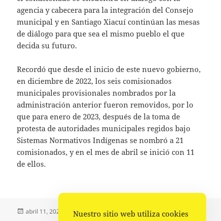
agencia y cabecera para la integración del Consejo
municipal y en Santiago Xiacuí continúan las mesas
de diálogo para que sea el mismo pueblo el que
decida su futuro.
Recordó que desde el inicio de este nuevo gobierno,
en diciembre de 2022, los seis comisionados
municipales provisionales nombrados por la
administración anterior fueron removidos, por lo
que para enero de 2023, después de la toma de
protesta de autoridades municipales regidos bajo
Sistemas Normativos Indígenas se nombró a 21
comisionados, y en el mes de abril se inició con 11
de ellos.
Publicado
Autor
Categorías
abril 11, 2023
Fuente
Estado
,
Portada
Nuestro sitio web utiliza cookies
el