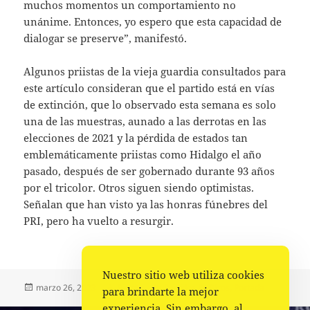
muchos momentos un comportamiento no
unánime. Entonces, yo espero que esta capacidad de
dialogar se preserve”, manifestó.
Algunos priistas de la vieja guardia consultados para
este artículo consideran que el partido está en vías
de extinción, que lo observado esta semana es solo
una de las muestras, aunado a las derrotas en las
elecciones de 2021 y la pérdida de estados tan
emblemáticamente priistas como Hidalgo el año
pasado, después de ser gobernado durante 93 años
por el tricolor. Otros siguen siendo optimistas.
Señalan que han visto ya las honras fúnebres del
PRI, pero ha vuelto a resurgir.
Nuestro sitio web utiliza cookies
Publicado
Autor
Categorías
marzo 26, 2023
Fuente
Partidos Políticos
,
Portada
para brindarte la mejor
el
experiencia. Sin embargo, al