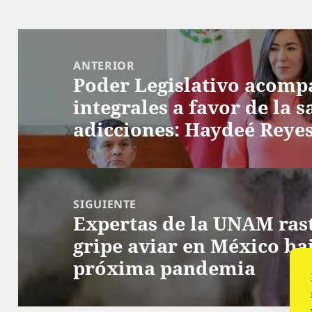
Navegación
de
ANTERIOR
Poder Legislativo acomp
entradas
Entrada
integrales a favor de la 
anterior:
adicciones: Haydeé Reyes
SIGUIENTE
Expertas de la UNAM rast
Siguiente
gripe aviar en México ba
entrada:
próxima pandemia