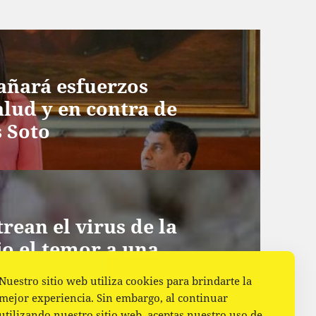
añará esfuerzos
salud y en contra de
 Soto
rean el virus de la
jo el temor a una
Nuestro sitio web utiliza cookies para brindarte la
mejor experiencia. Sin embargo, al continuar
utilizando nuestro sitio web, aceptas nuestro uso de