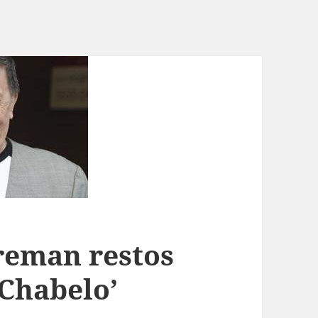
reman restos
‘Chabelo’