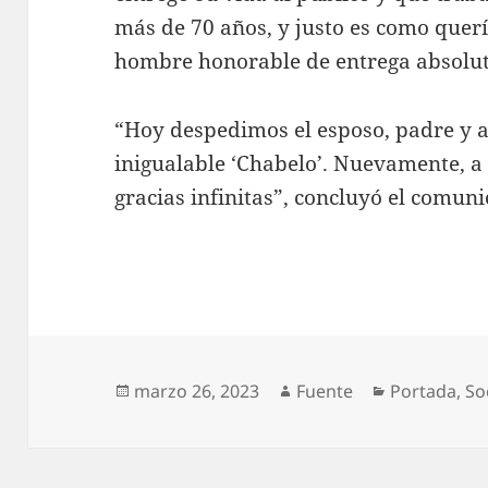
más de 70 años, y justo es como quer
hombre honorable de entrega absoluta
“Hoy despedimos el esposo, padre y 
inigualable ‘Chabelo’. Nuevamente, a
gracias infinitas”, concluyó el comun
Publicado
Autor
Categorías
marzo 26, 2023
Fuente
Portada
,
So
el