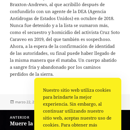
Braxton-Andrews, al que acribilló después de
confundirlo con un agente de la DEA (Agencia
Antidrogas de Estados Unidos) en octubre de 2018.
Nunca fue detenido y a la lista se sumaron más,
como el secuestro y homicidio del activista Cruz Soto
Caraveo en 2019, del que también es sospechoso.
Ahora, a la espera de la confirmación de identidad
de las autoridades, su final puede haber llegado de
la misma manera que él mataba. Un cuerpo abatido
a sangre fría y abandonado por los caminos
perdidos de la sierra.
Nuestro sitio web utiliza cookies
para brindarte la mejor
Publicado
Autor
Categorías
marzo 22, 2023
Fuente
Nacional
,
Portada
experiencia. Sin embargo, al
el
continuar utilizando nuestro
Navegación
sitio web, aceptas nuestro uso de
ANTERIOR
de
Muere la actriz Rebecca Jones
Entrada
cookies. Para obtener más
entradas