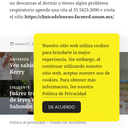
no descansas al dormir o tienes algún problema
respiratorio agenda una cita al 55 5623-2690 o visita
el sitio
https://clinicadelsueno.facmed.unam.mx/
Publicado
Autor
Categorías
marzo 21, 2023
Fuente
Nacional
,
Portada
,
Salud
Nuestro sitio web utiliza cookies
el
para brindarte la mejor
Navegación
experiencia. Sin embargo, al
ANTERIOR
de
Veo sabiduría en liderazgo de AMLO.-
Entrada
continuar utilizando nuestro
entradas
Kerry
anterior:
sitio web, aceptas nuestro uso de
cookies. Para obtener más
información, lee nuestra
SIGUIENTE
Juárez transformó a México en un país
Siguiente
Política de Privacidad
de leyes e instituciones: Gobernador
entrada:
Salomón Jara
DE ACUERDO
Política de privacidad
Creado con WordPress