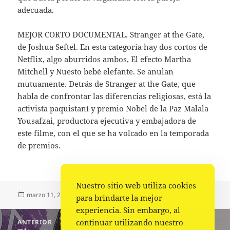
adecuada.
MEJOR CORTO DOCUMENTAL. Stranger at the Gate,
de Joshua Seftel. En esta categoría hay dos cortos de
Netflix, algo aburridos ambos, El efecto Martha
Mitchell y Nuesto bebé elefante. Se anulan
mutuamente. Detrás de Stranger at the Gate, que
habla de confrontar las diferencias religiosas, está la
activista paquistaní y premio Nobel de la Paz Malala
Yousafzai, productora ejecutiva y embajadora de
este filme, con el que se ha volcado en la temporada
de premios.
Nuestro sitio web utiliza cookies
Publicado
Autor
Categorías
marzo 11, 2023
Fuente
Cultura
para brindarte la mejor
el
experiencia. Sin embargo, al
Navegación
continuar utilizando nuestro
ANTERIOR
de