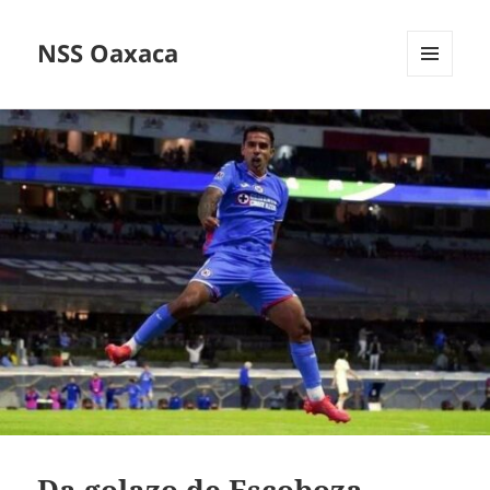
NSS Oaxaca
MENÚ
Y
WIDGETS