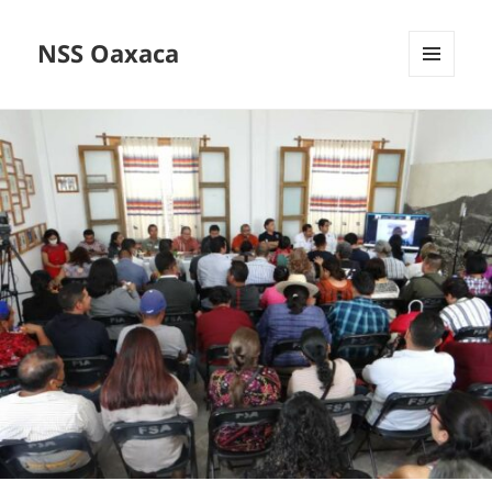
NSS Oaxaca
MENÚ
Y
WIDGETS